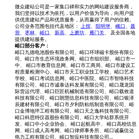
微众建站公司是一家集口碑和实力的网站建设服务商，
我们坚持以技术为依托，以用户价值为导向，向用户提
供优质建站产品和优质服务，从而赢得了用户的信赖。
公司业务范围包括代县地区：
上馆
、
阳明堡
、
峨口
、
聂
营
、
枣林
、
峪口
、
新高
、
上磨坊
、
雁门关
、
及全国各地
提供建站服务。
峪口部分客户：
峪口九德电池股份有限公司、峪口环球磁卡股份有限公
司、峪口市生态环境政务网、峪口市组织部、 峪口市一
中、 峪口市教育信息网、峪口市工商局、峪口市建设工
程质量检测中心、峪口市天工职业技工学校、峪口艺术
学校、峪口考试信息网、峪口中医院、峪口市智络科技
有限公司、峪口市诚泰达科发展有限公司、峪口晟龙国
际货运代理、峪口巨匠机械制造有限公司、峪口载攸道
科技有限公司、峪口朗慧信息科技有限公司、峪口银泽
辰建材有限公司、峪口市夕利防粘纸制造有限公司、峪
口金博地坪工程有限公司、峪口天之逸科技有限公司、
峪口科思特仪器股份有限公司、峪口大学站群系统开
发、峪口中小企业协会、 峪口起航高中、 峪口高校信息
网、峪口成人高考网、峪口律师事务所、峪口诚赢信达
电力工程有限公司、峪口智应科技有限公司...