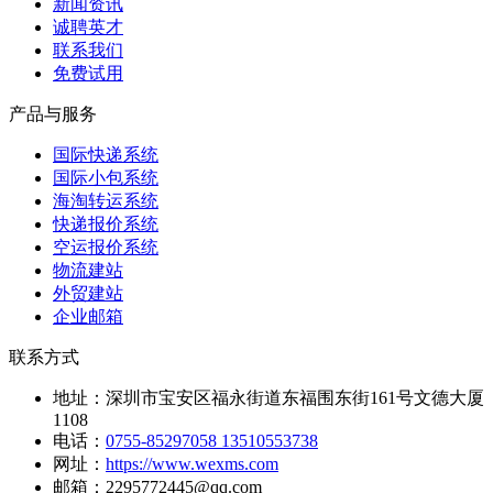
新闻资讯
诚聘英才
联系我们
免费试用
产品与服务
国际快递系统
国际小包系统
海淘转运系统
快递报价系统
空运报价系统
物流建站
外贸建站
企业邮箱
联系方式
地址：
深圳市宝安区福永街道东福围东街161号文德大厦
1108
电话：
0755-85297058 13510553738
网址：
https://www.wexms.com
邮箱：
2295772445@qq.com