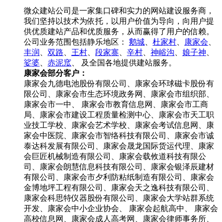
微众建站公司是一家集口碑和实力的网站建设服务商，
我们坚持以技术为依托，以用户价值为导向，向用户提
供优质建站产品和优质服务，从而赢得了用户的信赖。
公司业务范围包括静乐地区：
鹅城
、
杜家村
、
康家会
、
丰润
、
双路
、
王村
、
段家寨
、
辛村
、
神峪沟
、
娘子神
、
娑婆
、
赤泥窊
、
及全国各地提供建站服务。
康家会部分客户：
康家会九德电池股份有限公司、康家会环球磁卡股份有
限公司、康家会市生态环境政务网、康家会市组织部、
康家会市一中、 康家会市教育信息网、康家会市工商
局、康家会市建设工程质量检测中心、康家会市天工职
业技工学校、康家会艺术学校、康家会考试信息网、康
家会中医院、康家会市智络科技有限公司、康家会市诚
泰达科发展有限公司、康家会晟龙国际货运代理、康家
会巨匠机械制造有限公司、康家会载攸道科技有限公
司、康家会朗慧信息科技有限公司、康家会银泽辰建材
有限公司、康家会市夕利防粘纸制造有限公司、康家会
金博地坪工程有限公司、康家会天之逸科技有限公司、
康家会科思特仪器股份有限公司、康家会大学站群系统
开发、康家会中小企业协会、 康家会起航高中、 康家会
高校信息网、康家会成人高考网、康家会律师事务所、