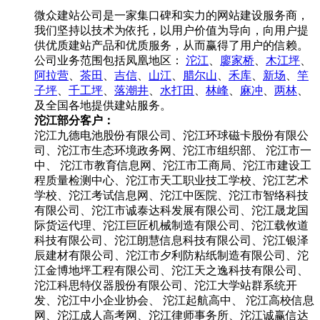
微众建站公司是一家集口碑和实力的网站建设服务商，
我们坚持以技术为依托，以用户价值为导向，向用户提
供优质建站产品和优质服务，从而赢得了用户的信赖。
公司业务范围包括凤凰地区：
沱江
、
廖家桥
、
木江坪
、
阿拉营
、
茶田
、
吉信
、
山江
、
腊尔山
、
禾库
、
新场
、
竿
子坪
、
千工坪
、
落潮井
、
水打田
、
林峰
、
麻冲
、
两林
、
及全国各地提供建站服务。
沱江部分客户：
沱江九德电池股份有限公司、沱江环球磁卡股份有限公
司、沱江市生态环境政务网、沱江市组织部、 沱江市一
中、 沱江市教育信息网、沱江市工商局、沱江市建设工
程质量检测中心、沱江市天工职业技工学校、沱江艺术
学校、沱江考试信息网、沱江中医院、沱江市智络科技
有限公司、沱江市诚泰达科发展有限公司、沱江晟龙国
际货运代理、沱江巨匠机械制造有限公司、沱江载攸道
科技有限公司、沱江朗慧信息科技有限公司、沱江银泽
辰建材有限公司、沱江市夕利防粘纸制造有限公司、沱
江金博地坪工程有限公司、沱江天之逸科技有限公司、
沱江科思特仪器股份有限公司、沱江大学站群系统开
发、沱江中小企业协会、 沱江起航高中、 沱江高校信息
网、沱江成人高考网、沱江律师事务所、沱江诚赢信达