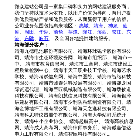
微众建站公司是一家集口碑和实力的网站建设服务商，
我们坚持以技术为依托，以用户价值为导向，向用户提
供优质建站产品和优质服务，从而赢得了用户的信赖。
公司业务范围包括惠来地区：
惠城
、
靖海
、
神泉
、
仙
庵
、
周田
、
华湖
、
前詹
、
葵潭
、
隆江
、
溪西
、
鳌江
、
东
港
、
东陇
、
岐石
、
及全国各地提供建站服务。
靖海部分客户：
靖海九德电池股份有限公司、靖海环球磁卡股份有限公
司、靖海市生态环境政务网、靖海市组织部、 靖海市一
中、 靖海市教育信息网、靖海市工商局、靖海市建设工
程质量检测中心、靖海市天工职业技工学校、靖海艺术
学校、靖海考试信息网、靖海中医院、靖海市智络科技
有限公司、靖海市诚泰达科发展有限公司、靖海晟龙国
际货运代理、靖海巨匠机械制造有限公司、靖海载攸道
科技有限公司、靖海朗慧信息科技有限公司、靖海银泽
辰建材有限公司、靖海市夕利防粘纸制造有限公司、靖
海金博地坪工程有限公司、靖海天之逸科技有限公司、
靖海科思特仪器股份有限公司、靖海大学站群系统开
发、靖海中小企业协会、 靖海起航高中、 靖海高校信息
网、靖海成人高考网、靖海律师事务所、靖海诚赢信达
电力工程有限公司、靖海智应科技有限公司...