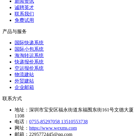
新闻资讯
诚聘英才
联系我们
免费试用
产品与服务
国际快递系统
国际小包系统
海淘转运系统
快递报价系统
空运报价系统
物流建站
外贸建站
企业邮箱
联系方式
地址：
深圳市宝安区福永街道东福围东街161号文德大厦
1108
电话：
0755-85297058 13510553738
网址：
https://www.wexms.com
邮箱：
2295772445@qq.com